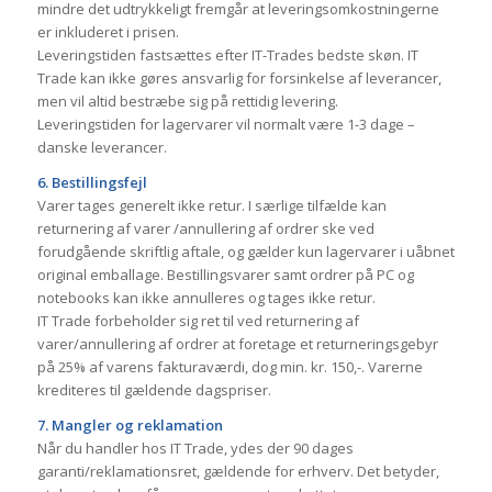
mindre det udtrykkeligt fremgår at leveringsomkostningerne
er inkluderet i prisen.
Leveringstiden fastsættes efter IT-Trades bedste skøn. IT
Trade kan ikke gøres ansvarlig for forsinkelse af leverancer,
men vil altid bestræbe sig på rettidig levering.
Leveringstiden for lagervarer vil normalt være 1-3 dage –
danske leverancer.
6. Bestillingsfejl
Varer tages generelt ikke retur. I særlige tilfælde kan
returnering af varer /annullering af ordrer ske ved
forudgående skriftlig aftale, og gælder kun lagervarer i uåbnet
original emballage. Bestillingsvarer samt ordrer på PC og
notebooks kan ikke annulleres og tages ikke retur.
IT Trade forbeholder sig ret til ved returnering af
varer/annullering af ordrer at foretage et returneringsgebyr
på 25% af varens fakturaværdi, dog min. kr. 150,-. Varerne
krediteres til gældende dagspriser.
7. Mangler og reklamation
Når du handler hos IT Trade, ydes der 90 dages
garanti/reklamationsret, gældende for erhverv. Det betyder,