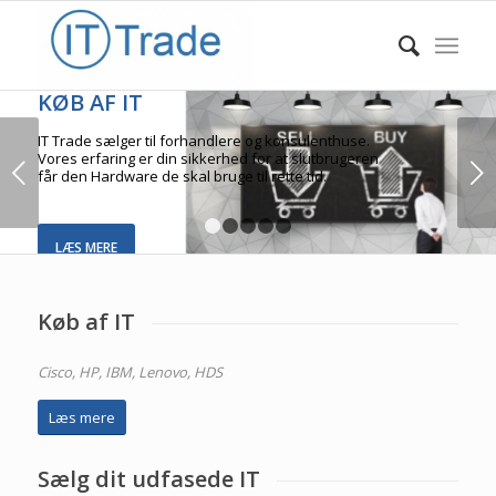
KØB AF IT
IT Trade sælger til forhandlere og konsulenthuse.
Vores erfaring er din sikkerhed for at slutbrugeren
Næste
får den Hardware de skal bruge til rette tid.
1
2
3
4
5
LÆS MERE
Køb af IT
Cisco, HP, IBM, Lenovo, HDS
Læs mere
Sælg dit udfasede IT