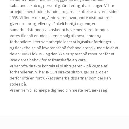
købmandsskab og personlig håndtering af alle sager. Vi har
arbejdet med broker handel – og fremskaffelse af varer siden
1995. Vi finder de udgåede varer, hvor andre distributører
giver op – brugt eller nyt. Enkelt hurtigt og nem, er
samarbejdsformen vi ønsker at have med vores kunder.
Vores filosofi er udelukkende salg til konsulenter og
forhandlere. I tæt samarbejde løser vi logistikudfordringer –
og flaskehalse på leverancer så forhandlerens kunde føler at
de er 100% i fokus – og der ikke er sparet på resoucer for at
løse deres behov for at fremskaffe en vare.
Vi har ofte direkte kontakt til slutbrugeren – på vegne af
forhandleren. Vi har INGEN direkte slutbruger salg, og er
derfor ofte en fortrukket samarbejdspartner som der kan
stoles på.
Vi ser frem til at hjælpe dig med din næste netværkssag