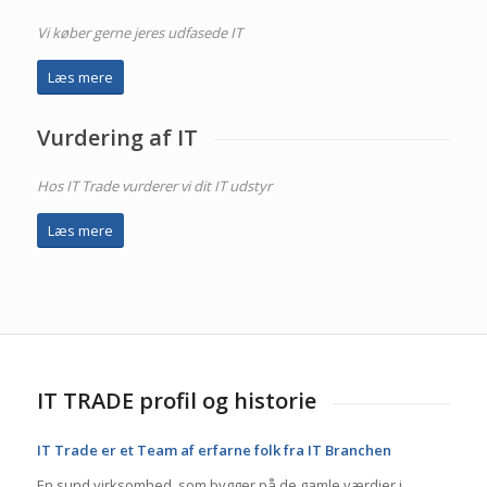
Vi køber gerne jeres udfasede IT
Læs mere
Vurdering af IT
Hos IT Trade vurderer vi dit IT udstyr
Læs mere
IT TRADE profil og historie
IT Trade er et Team af erfarne folk fra IT Branchen
En sund virksomhed, som bygger på de gamle værdier i