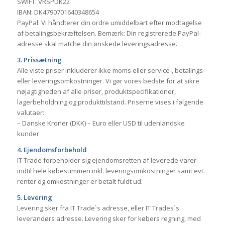
SWIFT: VRSPDK22
IBAN: DK4790701640348654
PayPal: Vi håndterer din ordre umiddelbart efter modtagelse
af betalingsbekræftelsen. Bemærk: Din registrerede PayPal-
adresse skal matche din ønskede leveringsadresse.
3. Prissætning
Alle viste priser inkluderer ikke moms eller service-, betalings-
eller leveringsomkostninger. Vi gør vores bedste for at sikre
nøjagtigheden af alle priser, produktspecifikationer,
lagerbeholdning og produkttilstand. Priserne vises i følgende
valutaer:
– Danske Kroner (DKK) – Euro eller USD til udenlandske
kunder
4. Ejendomsforbehold
IT Trade forbeholder sig ejendomsretten af leverede varer
indtil hele købesummen inkl. leveringsomkostninger samt evt.
renter og omkostninger er betalt fuldt ud.
5. Levering
Levering sker fra IT Trade`s adresse, eller IT Trades´s
leverandørs adresse. Levering sker for købers regning, med